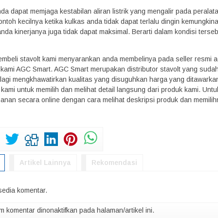
da dapat memjaga kestabilan aliran listrik yang mengalir pada peralat
ontoh kecilnya ketika kulkas anda tidak dapat terlalu dingin kemungkina
nda kinerjanya juga tidak dapat maksimal. Berarti dalam kondisi ters
embeli stavolt kami menyarankan anda membelinya pada seller resmi ag
kami AGC Smart. AGC Smart merupakan distributor stavolt yang sudah
 lagi mengkhawatirkan kualitas yang disuguhkan harga yang ditawarkan
kami untuk memilih dan melihat detail langsung dari produk kami. Unt
nan secara online dengan cara melihat deskripsi produk dan memilih
Artikel Lainnya
Rekomendasi
rsedia komentar.
m komentar dinonaktifkan pada halaman/artikel ini.