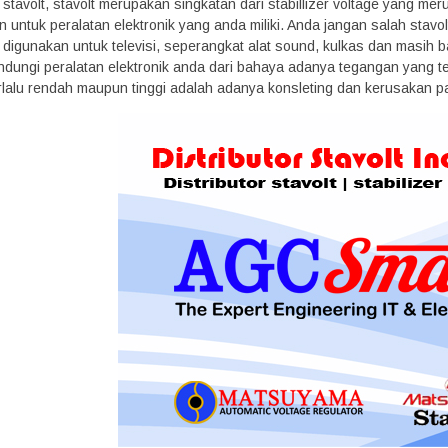
 stavolt, stavolt merupakan singkatan dari stabillizer voltage yang m
n untuk peralatan elektronik yang anda miliki. Anda jangan salah stav
t digunakan untuk televisi, seperangkat alat sound, kulkas dan masih
dungi peralatan elektronik anda dari bahaya adanya tegangan yang ter
lalu rendah maupun tinggi adalah adanya konsleting dan kerusakan pa
GS
KENIKA STAVOLT SVC-45 KVA
UPS AVC 1200VA LCD – 
*Harga Hubungi CS
LCD
*Harga Hubungi CS