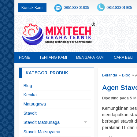
Kontak Kami
085183301935
085183301935
sales@mixitech.co.id
HOME
TENTANG KAMI
MENGAPA KAMI
CARA BELI
KATEGORI PRODUK
Beranda
»
Blog
»
Blog
Agen Stav
Kenika
Diposting pada 5 Ma
Matsugawa
Kemungkinan besar
Stavolt
mendapatkan stav
berbagai stavolt
Stavolt Matsunaga
peralatan IT dan
Matsunaga China
Stavolt Matsuyama