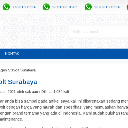
082231683554
6285183301935
6282231683554
KONTAK
Agen Stavolt Surabaya
olt Surabaya
rch 2021 oleh cak aan / Dilihat: 1.084 kali
 anda bisa sampai pada artikel saya kali ini dikarenakan sedang men
olt dengan harga yang murah dan spesifikasi yang memuaskan hanya
 dengan brand ternama yang ada di Indonesia. Kami sudah puluhan t
 maintenance.