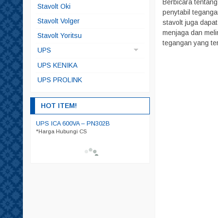
Berbicara tentang
Matsunaga Jepang
Stavolt Oki
penytabil teganga
Stavolt Volger
stavolt juga dapa
menjaga dan melin
Stavolt Yoritsu
tegangan yang ter
UPS
UPS APC
UPS KENIKA
UPS EATON
UPS PROLINK
UPS ICA
HOT ITEM!
NIKA AR
UPS ICA 600VA – PN302B
Stavolt Matsuyama AVR 5
*Harga Hubungi CS
*Harga Hubungi CS
ngi CS