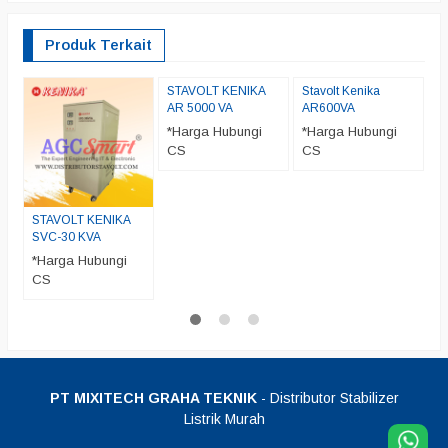
Produk Terkait
STAVOLT KENIKA
Stavolt Kenika
S
AR 5000 VA
AR600VA
A
*Harga Hubungi
*Harga Hubungi
*
CS
CS
C
STAVOLT KENIKA
SVC-30 KVA
*Harga Hubungi
CS
PT MIXITECH GRAHA TEKNIK
- Distributor Stabilizer
Listrik Murah