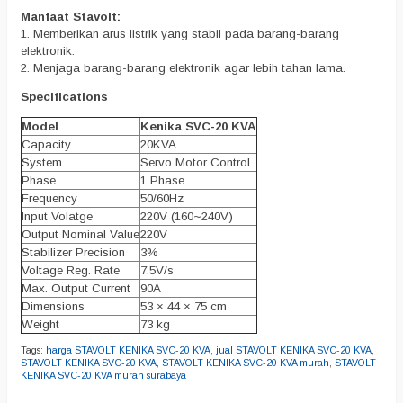
Manfaat Stavolt:
1. Memberikan arus listrik yang stabil pada barang-barang
elektronik.
2. Menjaga barang-barang elektronik agar lebih tahan lama.
Specifications
Model
Kenika SVC-20 KVA
Capacity
20KVA
System
Servo Motor Control
Phase
1 Phase
Frequency
50/60Hz
Input Volatge
220V (160~240V)
Output Nominal Value
220V
Stabilizer Precision
3%
Voltage Reg. Rate
7.5V/s
Max. Output Current
90A
Dimensions
53 × 44 × 75 cm
Weight
73 kg
Tags:
harga STAVOLT KENIKA SVC-20 KVA
,
jual STAVOLT KENIKA SVC-20 KVA
,
STAVOLT KENIKA SVC-20 KVA
,
STAVOLT KENIKA SVC-20 KVA murah
,
STAVOLT
KENIKA SVC-20 KVA murah surabaya