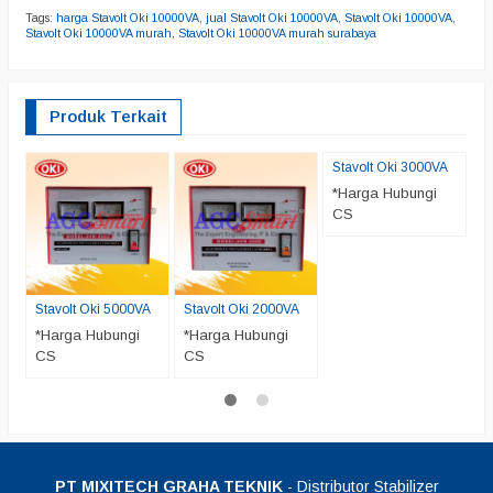
Tags:
harga Stavolt Oki 10000VA
,
jual Stavolt Oki 10000VA
,
Stavolt Oki 10000VA
,
Stavolt Oki 10000VA murah
,
Stavolt Oki 10000VA murah surabaya
Produk Terkait
Stavolt Oki 3000VA
S
*Harga Hubungi
*
CS
C
Stavolt Oki 5000VA
Stavolt Oki 2000VA
*Harga Hubungi
*Harga Hubungi
CS
CS
PT MIXITECH GRAHA TEKNIK
- Distributor Stabilizer