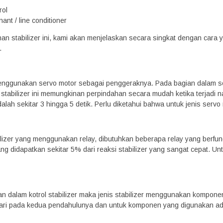
rol
ant / line conditioner
ihan stabilizer ini, kami akan menjelaskan secara singkat dengan cara
.
menggunakan servo motor sebagai penggeraknya. Pada bagian dalam se
stabilizer ini memungkinan perpindahan secara mudah ketika terjadi n
alah sekitar 3 hingga 5 detik. Perlu diketahui bahwa untuk jenis servo 
lizer yang menggunakan relay, dibutuhkan beberapa relay yang berfung
ang didapatkan sekitar 5% dari reaksi stabilizer yang sangat cepat. Untu
dalam kotrol stabilizer maka jenis stabilizer menggunakan komponen di
dari pada kedua pendahulunya dan untuk komponen yang digunakan adal