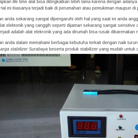
arapkan life time alat bisa ditingkatkan lebih lama karena dengan adany
al ini biasanya terjadi baik di perumahan atau pemukiman maupun di 
an anda sekarang sangat dipengaruhi oleh hal yang saat ini anda angga
at elektonik yang canggih seperti dijaman sekarang sangat sensitive 
 terjadi adalah alat elekronik yang ada dirumah bisa rusak dikarenakan 
 anda dalam memahami berbagai kebutuha terkait dengan naik turun
arga stabilizer Surabaya
beserta produk stabilizer yang mudah untuk
0 Volt
Stavol Yoritsu Digital Mdi 3 KVA
Stavolt Matsunaga Jepan
*Harga Hubungi CS
*Harga Hubungi CS