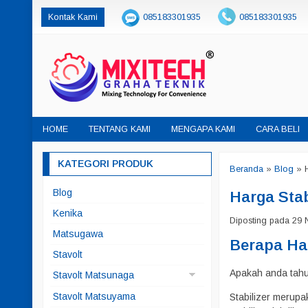
Kontak Kami
085183301935
085183301935
sales@mixitech.co.id
HOME
TENTANG KAMI
MENGAPA KAMI
CARA BELI
KATEGORI PRODUK
Beranda
»
Blog
»
Blog
Harga Stab
Kenika
Diposting pada 29 N
Matsugawa
Berapa Har
Stavolt
Apakah anda tahu 
Stavolt Matsunaga
Matsunaga China
Stavolt Matsuyama
Stabilizer merupa