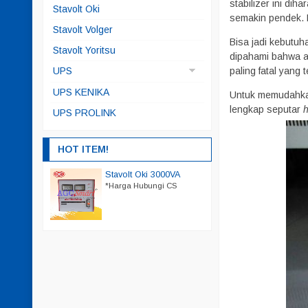
stabilizer ini dih
Matsunaga Jepang
Stavolt Oki
semakin pendek. H
Stavolt Volger
Bisa jadi kebutuh
Stavolt Yoritsu
dipahami bahwa al
UPS
paling fatal yang
UPS APC
UPS KENIKA
Untuk memudahkan
lengkap seputar
h
UPS EATON
UPS PROLINK
UPS ICA
HOT ITEM!
A MS-10KVA
Stavolt Oki 3000VA
Stavolt Matsunaga Cina 50
*Harga Hubungi CS
*Harga Hubungi CS
ngi CS